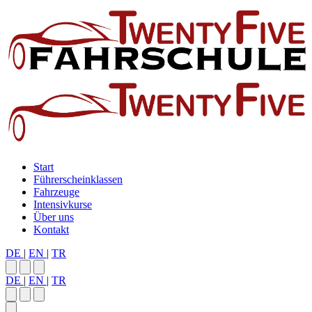
Start
Führerscheinklassen
Fahrzeuge
Intensivkurse
Über uns
Kontakt
DE
|
EN
|
TR
DE
|
EN
|
TR